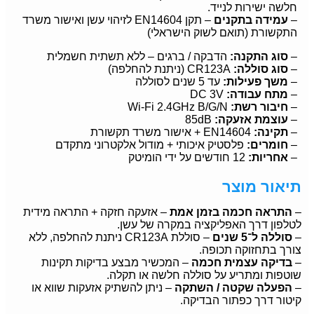
חלשה ישירות לנייד.
–
עמידה בתקנים
– תקן EN14604 לזיהוי עשן ואישור משרד
התקשורת (תואם לשוק הישראלי)
–
סוג התקנה:
הדבקה / ברגים – ללא תשתית חשמלית
–
סוג סוללה:
CR123A (ניתנת להחלפה)
–
משך פעילות:
עד 5 שנים לסוללה
–
מתח עבודה:
DC 3V
–
חיבור רשת:
Wi-Fi 2.4GHz B/G/N
–
עוצמת אזעקה:
85dB
–
תקינה:
EN14604 + אישור משרד תקשורת
–
חומרים:
פלסטיק איכותי + מודול אלקטרוני מתקדם
–
אחריות:
12 חודשים על ידי הומיטק
תיאור מוצר
–
התראה חכמה בזמן אמת
– אזעקה חזקה + התראה מידית
לטלפון דרך האפליקציה במקרה של עשן.
–
סוללה ל־5 שנים
– סוללת CR123A ניתנת להחלפה, ללא
צורך בתחזוקה תכופה.
–
בדיקה עצמית חכמה
– המכשיר מבצע בדיקות תקינות
שוטפות ומתריע על סוללה חלשה או תקלה.
–
הפעלה שקטה / השתקה
– ניתן להשתיק אזעקות שווא או
קיטור דרך כפתור הבדיקה.