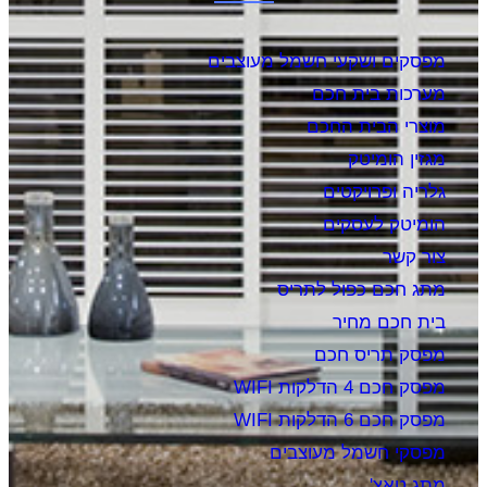
מפסקים ושקעי חשמל מעוצבים
מערכות בית חכם
מוצרי הבית החכם
מגזין הומיטק
גלריה ופרויקטים
הומיטק לעסקים
צור קשר
מתג חכם כפול לתריס
בית חכם מחיר
מפסק תריס חכם
מפסק חכם 4 הדלקות WIFI
מפסק חכם 6 הדלקות WIFI
מפסקי חשמל מעוצבים
מתג טאצ'