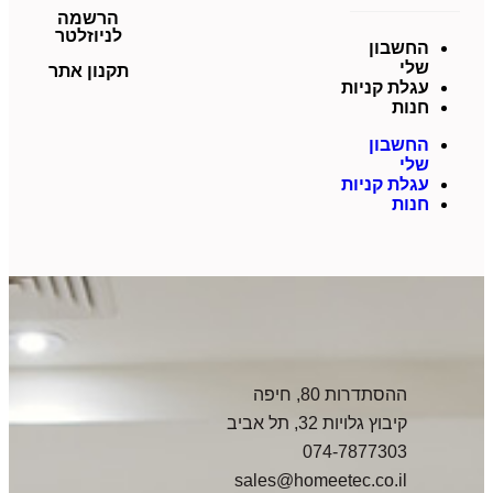
הרשמה
לניוזלטר
החשבון
שלי
תקנון אתר
עגלת קניות
חנות
החשבון
שלי
עגלת קניות
חנות
ההסתדרות 80, חיפה
קיבוץ גלויות 32, תל אביב
074-7877303
sales@homeetec.co.il