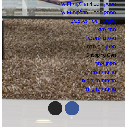
מפסק חכם 4 הדלקות WIFI
מפסק חכם 6 הדלקות WIFI
מפסקי חשמל מעוצבים
מתג טאצ'
מתגים לחשמל
תכנון בית חכם
Shopping Cart
תקנון אתר
מדיניות החזרות
מדיניות משלוחים
מדיניות פרטיות