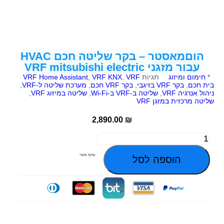
הוםמאסטר – בקר שליטה חכם HVAC
עבור מזגני VRF mitsubishi electric
*
חימום ומיזוג
תגיות
VRF
,
VRF KNX
,
VRF Home Assistant
בית חכם
,
בקר VRF בזיגבי
,
בקר VRF חכם
,
מערכת שליטה ל‑VRF
,
ניהול אנרגיה VRF
,
שליטה ב‑VRF ב‑Wi‑Fi
,
שליטה במיזוג VRF
,
שליטה מרכזית במזגן VRF
2,890.00
₪
שתף מוצר
הוספה לסל