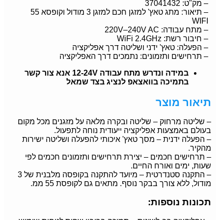
– מק"ט: 37041432
– תיאור: מתג טאץ' למזגן חכם למזגן 3 מודול וקופסא 55
WIFI
– מתח עבודה: 220V–240V AC
– חיבור רשת: WiFi 2.4GHz
– הפעלה: טאץ' ידני ושליטה דרך אפליקציה
– תרחישים ותזמונים: נתמכים דרך האפליקציה
במידה ונדרש מתח עבודה 12-24V אנא צור קשר
בתמיכה בוואצאפ לנציג בצד שמאל
תיאור מוצר
– שליטה מרחוק – שליטה ובקרה מלאה על מזגנים מכל מקום
בעולם באמצעות אפליקציה ייעודית נוחה לתפעול.
– הפעלה ידנית – מסך טאץ' איכותי להפעלה ושליטה ישירות
מהקיר.
– תרחישים חכמים – יצירת תרחישים ותזמונים חכמים לפי
שעות, ימים ואורח החיים.
– התקנה סטנדרטית – מיועד להתקנה בקופסה מלבנית של 3
מודול, ללא צורך בבקר נוסף. מתאים גם לקופסת 55 ממ.
תכונות נוספות: