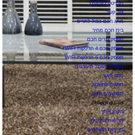
הומיטק לעסקים
צור קשר
מתג חכם כפול לתריס
בית חכם מחיר
מפסק תריס חכם
מפסק חכם 4 הדלקות WIFI
מפסק חכם 6 הדלקות WIFI
מפסקי חשמל מעוצבים
מתג טאצ'
מתגים לחשמל
תכנון בית חכם
Shopping Cart
תקנון אתר
מדיניות החזרות
מדיניות משלוחים