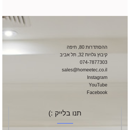
ההסתדרות 80, חיפה
קיבוץ גלויות 32, תל אביב
074-7877303
sales@homeetec.co.il
Instagram
YouTube
Facebook
תנו בלייק :)