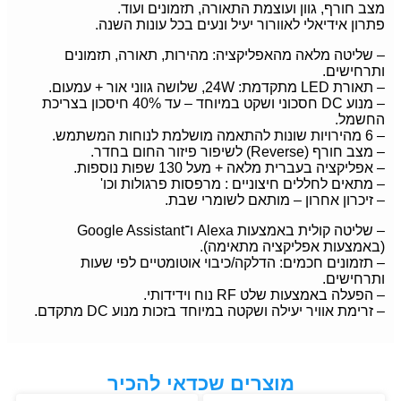
מצב חורף, גוון ועוצמת התאורה, תזמונים ועוד.
פתרון אידיאלי לאוורור יעיל ונעים בכל עונות השנה.
– שליטה מלאה מהאפליקציה: מהירות, תאורה, תזמונים
ותרחישים.
– תאורת LED מתקדמת: 24W, שלושה גווני אור + עמעום.
– מנוע DC חסכוני ושקט במיוחד – עד 40% חיסכון בצריכת
החשמל.
– 6 מהירויות שונות להתאמה מושלמת לנוחות המשתמש.
– מצב חורף (Reverse) לשיפור פיזור החום בחדר.
– אפליקציה בעברית מלאה + מעל 130 שפות נוספות.
– מתאים לחללים חיצוניים : מרפסות פרגולות וכו'
– זיכרון אחרון – מותאם לשומרי שבת.
– שליטה קולית באמצעות Alexa ו־Google Assistant
(באמצעות אפליקציה מתאימה).
– תזמונים חכמים: הדלקה/כיבוי אוטומטיים לפי שעות
ותרחישים.
– הפעלה באמצעות שלט RF נוח וידידותי.
– זרימת אוויר יעילה ושקטה במיוחד בזכות מנוע DC מתקדם.
מוצרים שכדאי להכיר