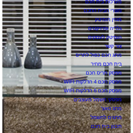
מערכות בית חכם
מוצרי הבית החכם
מגזין הומיטק
גלריה ופרויקטים
הומיטק לעסקים
צור קשר
מתג חכם כפול לתריס
בית חכם מחיר
מפסק תריס חכם
מפסק חכם 4 הדלקות WIFI
מפסק חכם 6 הדלקות WIFI
מפסקי חשמל מעוצבים
מתג טאצ'
מתגים לחשמל
תכנון בית חכם