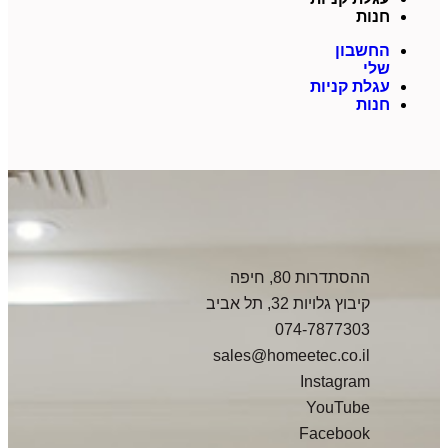
חנות
החשבון
שלי
עגלת קניות
חנות
ההסתדרות 80, חיפה
קיבוץ גלויות 32, תל אביב
074-7877303
sales@homeetec.co.il
Instagram
YouTube
Facebook