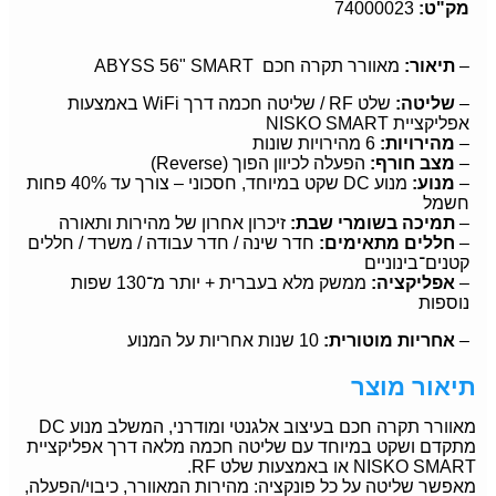
מק"ט:
74000023
–
תיאור:
מאוורר תקרה חכם ABYSS 56" SMART
–
שליטה:
שלט RF / שליטה חכמה דרך WiFi באמצעות
אפליקציית NISKO SMART
–
מהירויות:
6 מהירויות שונות
–
מצב חורף:
הפעלה לכיוון הפוך (Reverse)
–
מנוע:
מנוע DC שקט במיוחד, חסכוני – צורך עד 40% פחות
חשמל
–
תמיכה בשומרי שבת:
זיכרון אחרון של מהירות ותאורה
–
חללים מתאימים:
חדר שינה / חדר עבודה / משרד / חללים
קטנים־בינוניים
–
אפליקציה:
ממשק מלא בעברית + יותר מ־130 שפות
נוספות
–
אחריות מוטורית:
10 שנות אחריות על המנוע
תיאור מוצר
מאוורר תקרה חכם בעיצוב אלגנטי ומודרני, המשלב מנוע DC
מתקדם ושקט במיוחד עם שליטה חכמה מלאה דרך אפליקציית
NISKO SMART או באמצעות שלט RF.
מאפשר שליטה על כל פונקציה: מהירות המאוורר, כיבוי/הפעלה,