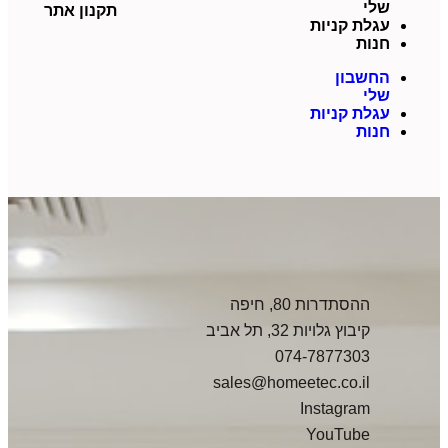
שלי
תקנון אתר
עגלת קניות
חנות
החשבון
שלי
עגלת קניות
חנות
ההסתדרות 80, חיפה
קיבוץ גלויות 32, תל אביב
074-7877303
sales@homeetec.co.il
Instagram
YouTube