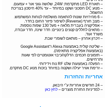
– תאורת LED מתקדמת: 24W, שלושה גווני אור + עמעום.
– מנוע DC חסכוני ושקט במיוחד – עד 40% חיסכון בצריכת
החשמל.
– 6 מהירויות שונות להתאמה מושלמת לנוחות המשתמש.
– מצב חורף (Reverse) לשיפור פיזור החום בחדר.
– אפליקציה בעברית מלאה + מעל 130 שפות נוספות.
– מתאים לחללים קטנים בינוניים: חדר שינה, חדר עבודה,
משרד ועוד.
– זיכרון אחרון – מותאם לשומרי שבת.
– שליטה קולית באמצעות Alexa ו־Google Assistant
(באמצעות אפליקציה מתאימה).
– תזמונים חכמים: הדלקה/כיבוי אוטומטיים לפי שעות
ותרחישים.
– הפעלה באמצעות שלט RF נוח וידידותי.
– זרימת אוויר יעילה ושקטה במיוחד בזכות מנוע DC מתקדם.
אחריות והחזרות
– 24 חודשים אחריות ע"י היבואן.
– למדיניות החזרת מוצרים –
לחץ כאן