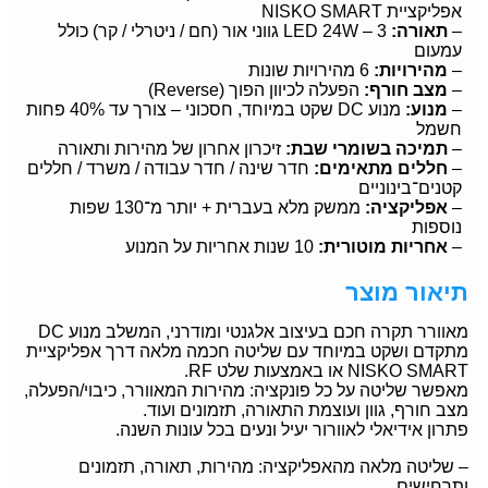
אפליקציית NISKO SMART
–
תאורה:
LED 24W – 3 גווני אור (חם / ניטרלי / קר) כולל
עמעום
–
מהירויות:
6 מהירויות שונות
–
מצב חורף:
הפעלה לכיוון הפוך (Reverse)
–
מנוע:
מנוע DC שקט במיוחד, חסכוני – צורך עד 40% פחות
חשמל
–
תמיכה בשומרי שבת:
זיכרון אחרון של מהירות ותאורה
–
חללים מתאימים:
חדר שינה / חדר עבודה / משרד / חללים
קטנים־בינוניים
–
אפליקציה:
ממשק מלא בעברית + יותר מ־130 שפות
נוספות
–
אחריות מוטורית:
10 שנות אחריות על המנוע
תיאור מוצר
מאוורר תקרה חכם בעיצוב אלגנטי ומודרני, המשלב מנוע DC
מתקדם ושקט במיוחד עם שליטה חכמה מלאה דרך אפליקציית
NISKO SMART או באמצעות שלט RF.
מאפשר שליטה על כל פונקציה: מהירות המאוורר, כיבוי/הפעלה,
מצב חורף, גוון ועוצמת התאורה, תזמונים ועוד.
פתרון אידיאלי לאוורור יעיל ונעים בכל עונות השנה.
– שליטה מלאה מהאפליקציה: מהירות, תאורה, תזמונים
ותרחישים.