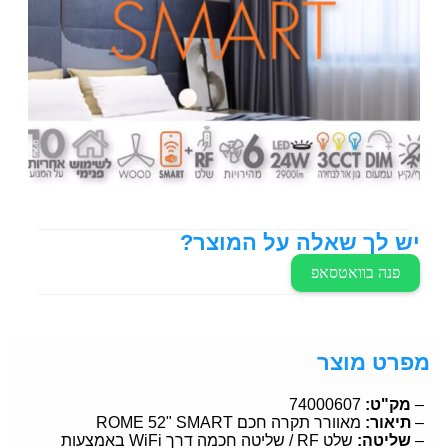
יש לך שאלה על המוצר?
פנה בוואטסאפ
מפרט מוצר
–
מק"ט:
74000607
–
תיאור:
מאוורר תקרה חכם ROME 52" SMART
–
שליטה:
שלט RF / שליטה חכמה דרך WiFi באמצעות