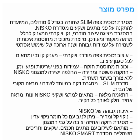
מפרט מוצר
מסגרת זכוכית צפה SLIM שחורה בגודל 6 מודולים, המיועדת
להתקנה על פני מתגים ושקעים מסדרת NISKO.
המסגרת מציגה עיצוב מודרני, נקי ויוקרתי המעניק לחלל
מראה מוקפד ומעודכן. מיוצרת מזכוכית מחוסמת איכותית
לשמירה על עמידות גבוהה ושנה ארוכה של שימוש אסתטי.
– עיצוב זכוכית צפה מודרני ויוקרתי – מעניק קו נקי ומתאים
לכל סגנון עיצוב.
– זכוכית מחוסמת חזקה – עמידות בפני שריטות ופגעי זמן.
– התקנה פשוטה ומהירה – החלפה ישירה למנגנוני NISKO
ללא צורך בשינוי תשתית.
– סדרת SLIM – מסגרת דקה במיוחד לשדרוג מראה מקורי
של הבית.
– התאמה מלאה – מתאים למתגי ושקעי NISKO ונותן מראה
אחיד וחלק לאורך כל הקיר.
– איכות גבוהה של NISKO
– ניקוי קל ומהיר – ניתן לנגב עם כל חומר ניקוי עדין
– מסגרת חזקה ואחיזה יציבה על גבי המנגנון
– מותאם לשילוב עם מתגים חכמים, שקעים ותריסים
חשמליים מסדרת NISKO SMART