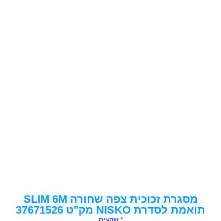
מסגרת זכוכית צפה שחורה SLIM 6M
תואמת לסדרת NISKO מק"ט 37671526
*
שקעים