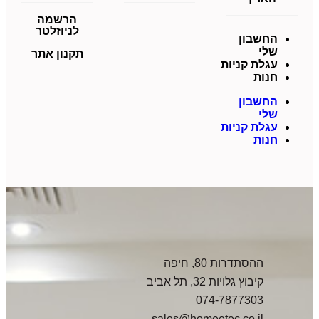
הרשמה
לניוזלטר
החשבון
שלי
תקנון אתר
עגלת קניות
חנות
החשבון
שלי
עגלת קניות
חנות
ההסתדרות 80, חיפה
קיבוץ גלויות 32, תל אביב
074-7877303
sales@homeetec.co.il