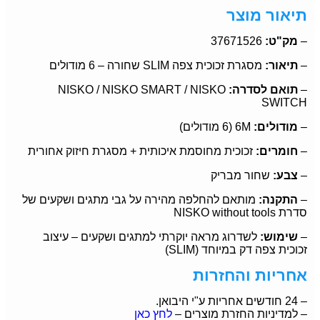
תיאור מוצר
–
מק"ט:
37671526
–
תיאור:
מסגרת זכוכית צפה SLIM שחורה – 6 מודולים
–
תואם לסדרה:
NISKO / NISKO SMART / NISKO
SWITCH
–
מודולים:
6M (6 מודולים)
–
חומרים:
זכוכית מחוסמת איכותית + מסגרת חיזוק אחורית
–
צבע:
שחור מבריק
–
התקנה:
מותאם להחלפה מהירה על גבי מתגים ושקעים של
סדרת NISKO without tools
–
שימוש:
לשדרוג מראה יוקרתי למתגים ושקעים – עיצוב
זכוכית צפה דק במיוחד (SLIM)
אחריות והחזרות
– 24 חודשים אחריות ע"י היבואן.
– למדיניות החזרת מוצרים –
לחץ כאן