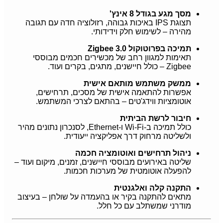
מסך מגע בגודל 8 אינץ'
תצוגת IPS באיכות גבוהה, רזולוציה חדה עם תגובה
מהירה – לשימוש חלק וידידותי.
תמיכה בפרוטוקול Zigbee 3.0
תאימות למגוון רחב של מכשירים חכמים מבוססי
Zigbee – כולל חיישנים, מתגים, בקרים ועוד.
ממשק משתמש מותאם אישית
אפשרות להתאמה אישית של מסכים, תרחישים,
אוטומציות ווידג'טים – בהתאם לצרכי המשתמש.
חיבור לרשת הביתית
כולל תמיכה ב-Wi-Fi ו-Ethernet, לסנכרון נתונים מהיר
ולשליטה מרחוק דרך אפליקציה ייעודית.
ניהול תרחישים ואוטומציה חכמה
שליטה באירועים מבוססי חיישנים, זמנים, מיקום ועוד –
להפעלה אוטומטית של מערכות חכמות.
התקנה קלה ואלגנטית
מתאים להתקנה בקיר או בהעמדה על שולחן – בעיצוב
מודרני שמשתלב עם כל חלל.