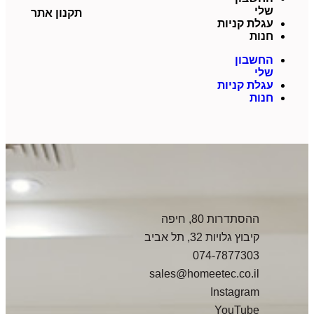
שלי
תקנון אתר
עגלת קניות
חנות
החשבון
שלי
עגלת קניות
חנות
ההסתדרות 80, חיפה
קיבוץ גלויות 32, תל אביב
074-7877303
sales@homeetec.co.il
Instagram
YouTube