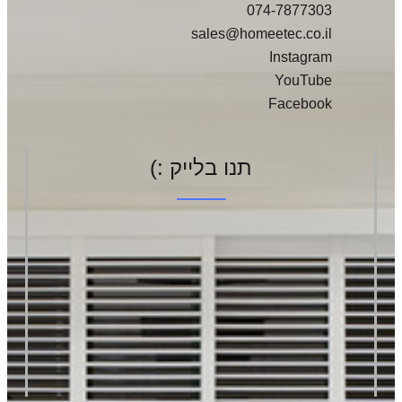
074-7877303
sales@homeetec.co.il
Instagram
YouTube
Facebook
תנו בלייק :)