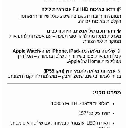
📹
וידאו באיכות Full HD עם ראיית לילה
תמונה חדה וברורה, גם בחשיכה. כולל שידור חי ואחסון
הקלטות באיכות גבוהה.
🧠
זיהוי חכם של אנשים, חיות ורכבים
מערכת מתקדמת לזיהוי סוגי תנועה – עם אפשרות להתראות
ממוקדות לפי הצורך.
📱
שליטה מלאה מה-iPhone, iPad או ה-Apple Watch
קבלו התראות, צפו בשידור חי, שלטו בתאורה – הכל דרך
אפליקציית Home של Apple.
💧
עמידות מלאה לתנאי חוץ (תקן IP55)
בנויה לעמוד בגשם, שמש, ואבק – מושלמת להתקנה חיצונית.
מפרט טכני:
רזולוציית וידאו: 1080p Full HD
זווית צילום: 157°
תאורת LED: עוצמתית במיוחד, עם שליטה אוטומטית