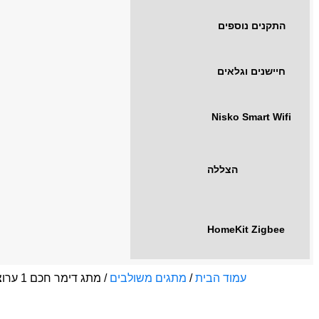
התקנים נוספים
חיישנים וגלאים
Nisko Smart Wifi
הצללה
HomeKit Zigbee
עמוד הבית
/
מתגים משולבים
/ מתג דימר חכם 1 ערוצים צבע לבן