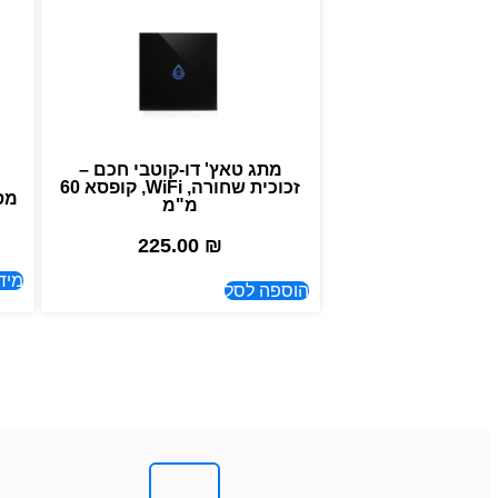
מתג טאץ' דו-קוטבי חכם –
זכוכית שחורה, WiFi, קופסא 60
מסך רכז
מ"מ
225.00
₪
מיד
הוספה לסל