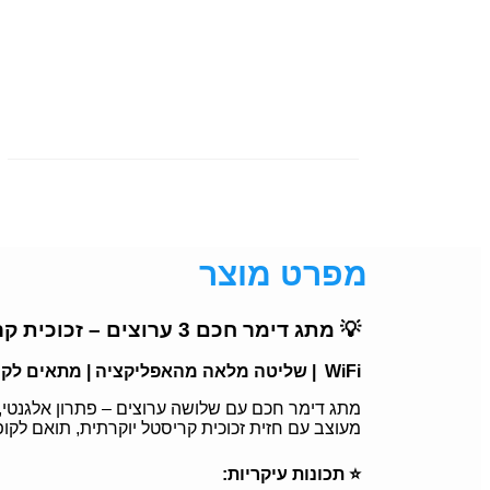
מפרט מוצר
💡 מתג דימר חכם 3 ערוצים – זכוכית קריסטל
WiFi | שליטה מלאה מהאפליקציה | מתאים לקופסה מלבנית (3 או 4 מודול)
מתג דימר חכם עם שלושה ערוצים – פתרון אלגנטי,
מעוצב עם חזית זכוכית קריסטל יוקרתית, תואם לקופסאות חשמל סטנדרטיות (3 מודול / גוויס 3 מ
⭐ תכונות עיקריות: