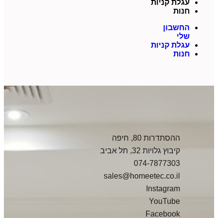
עגלת קניות
חנות
החשבון
שלי
עגלת קניות
חנות
ההסתדרות 80, חיפה
קיבוץ גלויות 32, תל אביב
074-7877303
sales@homeetec.co.il
Instagram
YouTube
Facebook