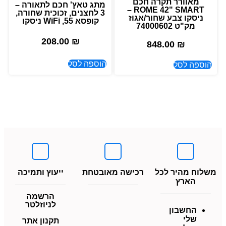
מאוורר תקרה חכם
מתג טאץ' חכם לתאורה –
ROME 42" SMART –
3 לחצנים, זכוכית שחורה,
ניסקו צבע שחור/אגוז
קופסא 55, WiFi ניסקו
מק"ט 74000602
208.00
₪
848.00
₪
הוספה לסל
הוספה לסל
משלוח מהיר לכל
רכישה מאובטחת
ייעוץ ותמיכה
הארץ
הרשמה
לניוזלטר
החשבון
שלי
תקנון אתר