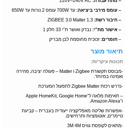
– מתח עבודה:
220V–240V AC
– עומס מירבי ביציאה:
עד 700W עומס 2 נורות עד 650W
– חיבור רשת:
ZIGBEE 3.0 Matter 1.3
– אישור מת"י:
נבדק ואושר ת"י 33 חלק 1
–
חומרים:
זכוכית מחוסמת לבן מבריק
תיאור מוצר
תכונות עיקריות:
-מבוסס תקשורת Zigbee ו Matter – פעולה יציבה, מהירה
ואמינה במיוחד.
-נדרש רכזת Zigbee Matter לתפעול המערכת
– תאימות מלאה ל־Apple HomeKit, Google Home
ו־Amazon Alexa.
-אפשרות שליטה מאפליקציה ייעודית בעברית – קביעת
טיימרים, אוטומציות ותרחישים.
-מתאים לקופסת גוויס 3M 4M