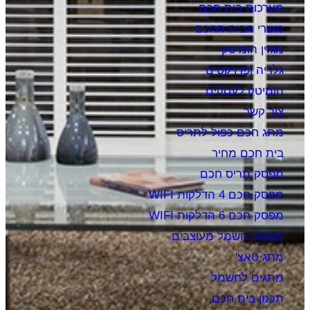
מערכות בית חכם
מוצרי הבית החכם
מגזין הומיטק
גלריה ופרויקטים
הומיטק לעסקים
צור קשר
מתג חכם כפול לתריס
בית חכם מחיר
מפסק תריס חכם
מפסק חכם 4 הדלקות WIFI
מפסק חכם 6 הדלקות WIFI
מפסקי חשמל מעוצבים
מתג טאצ'
מתגים לחשמל
תכנון בית חכם