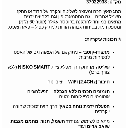
מק"ט: 37022938
מתג טאץ' חכם ומעוצב לשליטה ובקרה על הדוד או התקני
חשמל אחרים – גם מהסמארטפון וגם בלחיצה ידנית.
מתאים במיוחד להתקנה בקופסה עגולה (קוטר 60 מ"מ)
ומספק רמת בטיחות גבוהה הודות לניתוק כפול – פאזה ואפס.
⭐ תכונות עיקריות:
מתג דו-קוטבי
– ניתוק גם של הפאזה וגם של האפס
לבטיחות מרבית
שליטה מרחוק
דרך אפליקציית
NISKO SMART
(ללא
צורך ברכז)
חיבור WiFi (2.4GHz)
– יציב ונוח
תזמונים חכמים ללא הגבלה
– הפעלה/כיבוי
אוטומטיים לפי לוחות זמנים
הפעלה ידנית נוחה בטאץ'
דרך חזית זכוכית שחורה
יוקרתית
מתאים לשימוש עם
דוד חשמל, תנור, מחמם מגבות,
שואב אדים
ועוד