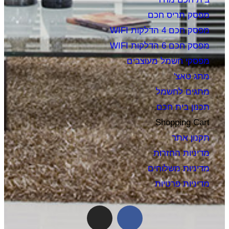
מפסק תריס חכם
מפסק חכם 4 הדלקות WIFI
מפסק חכם 6 הדלקות WIFI
מפסקי חשמל מעוצבים
מתג טאצ'
מתגים לחשמל
תכנון בית חכם
Shopping Cart
תקנון אתר
מדיניות החזרות
מדיניות משלוחים
מדיניות פרטיות