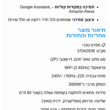
תמיכה בפקודות קוליות
– Google Assistant,
Amazon Alexa
עיצוב מודרני
שמתאים לכל חדר רחצה או חלל שירות
תיאור מוצר
אחריות והחזרות
📋 מפרט טכני:
מק"ט: 37042938
סוג מתג: טאץ' חכם, דו-קוטבי (2P)
פרוטוקול: WiFi (2.4GHz)
מתח עבודה: 220–240V~ / 50Hz
הספק מרבי: כ־3000W
מידות: מתאים להתקנה בקופסה עגולה בקוטר 60 מ"מ
שליטה: מרחוק (אפליקציה), ידנית (טאץ')
חומר חזית: זכוכית מחוסמת – צבע שחור