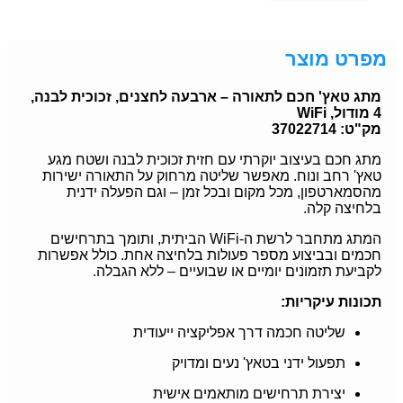
מפרט מוצר
מתג טאץ' חכם לתאורה – ארבעה לחצנים, זכוכית לבנה,
4 מודול, WiFi
מק"ט: 37022714
מתג חכם בעיצוב יוקרתי עם חזית זכוכית לבנה ושטח מגע
טאץ' רחב ונוח. מאפשר שליטה מרחוק על התאורה ישירות
מהסמארטפון, מכל מקום ובכל זמן – וגם הפעלה ידנית
בלחיצה קלה.
המתג מתחבר לרשת ה-WiFi הביתית, ותומך בתרחישים
חכמים ובביצוע מספר פעולות בלחיצה אחת. כולל אפשרות
לקביעת תזמונים יומיים או שבועיים – ללא הגבלה.
תכונות עיקריות:
שליטה חכמה דרך אפליקציה ייעודית
תפעול ידני בטאץ' נעים ומדויק
יצירת תרחישים מותאמים אישית