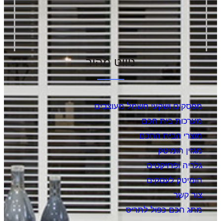
ניווט מהיר
מפסקים ושקעי חשמל מעוצבים
מערכות בית חכם
מוצרי הבית החכם
מגזין הומיטק
גלריה ופרויקטים
הומיטק לעסקים
צור קשר
מתג חכם כפול לתריס