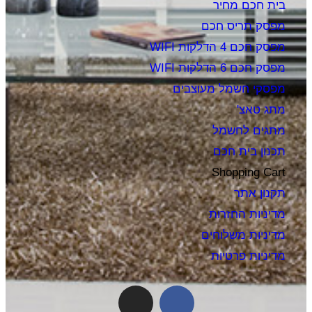
בית חכם מחיר
מפסק תריס חכם
מפסק חכם 4 הדלקות WIFI
מפסק חכם 6 הדלקות WIFI
מפסקי חשמל מעוצבים
מתג טאצ'
מתגים לחשמל
תכנון בית חכם
Shopping Cart
תקנון אתר
מדיניות החזרות
מדיניות משלוחים
מדיניות פרטיות