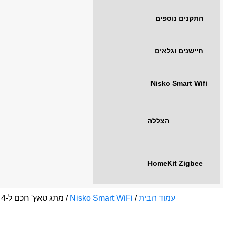
התקנים נוספים
חיישנים וגלאים
Nisko Smart Wifi
הצללה
HomeKit Zigbee
עמוד הבית
/
Nisko Smart WiFi
/ מתג טאץ' חכם ל-4 תריסים ניסקו זכוכית לבנה 6 מודול | WiFi מק"ט: 37022486