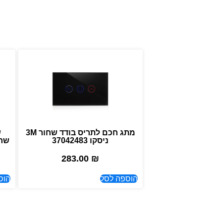
מתג חכם לתריס בודד שחור 3M
ש
ניסקו 37042483
שחור ZIGBEE 
283.00
₪
הוספה לסל
הוס