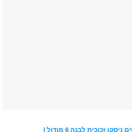
מתג טאץ' חכם ל-4 תריסים ניסקו זכוכית לבנה 6 מודול |