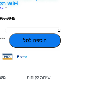
WiFi מק"ט: 37022486
iFi
*
900.00
₪
שתף מו
הוספה לסל
שירות לקוחות
משל