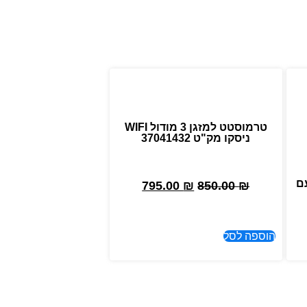
טרמוסטט למזגן 3 מודול WIFI
ניסקו מק"ט 37041432
עם
795.00
₪
850.00
₪
הוספה לסל