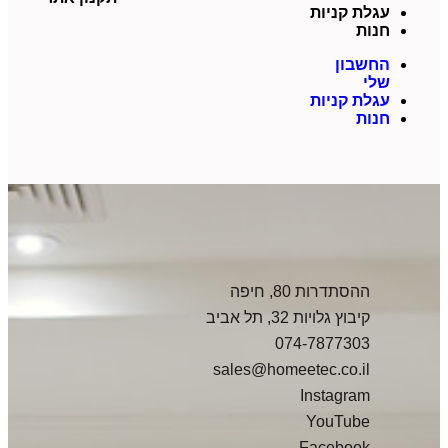
עגלת קניות
חנות
החשבון
שלי
עגלת קניות
חנות
ההסתדרות 80, חיפה
קיבוץ גלויות 32, תל אביב
074-7877303
sales@homeetec.co.il
Instagram
YouTube
Facebook