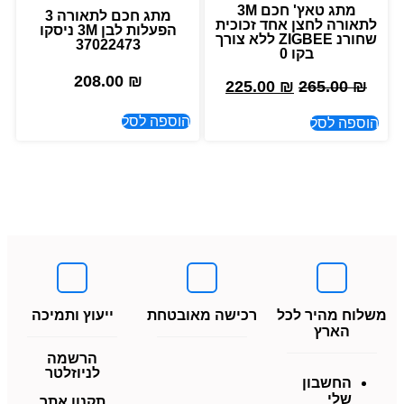
מתג טאץ' חכם 3M
מתג חכם לתאורה 3
לתאורה לחצן אחד זכוכית
הפעלות לבן 3M ניסקו
שחורנ ZIGBEE ללא צורך
37022473
בקו 0
208.00
₪
225.00
₪
265.00
₪
הוספה לסל
הוספה לסל
משלוח מהיר לכל
רכישה מאובטחת
ייעוץ ותמיכה
הארץ
הרשמה
לניוזלטר
החשבון
שלי
תקנון אתר