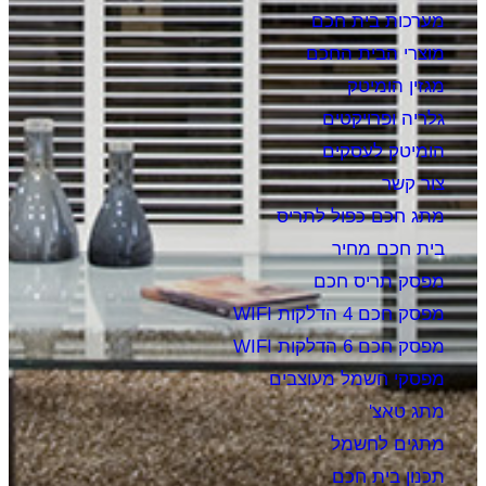
מערכות בית חכם
מוצרי הבית החכם
מגזין הומיטק
גלריה ופרויקטים
הומיטק לעסקים
צור קשר
מתג חכם כפול לתריס
בית חכם מחיר
מפסק תריס חכם
מפסק חכם 4 הדלקות WIFI
מפסק חכם 6 הדלקות WIFI
מפסקי חשמל מעוצבים
מתג טאצ'
מתגים לחשמל
תכנון בית חכם