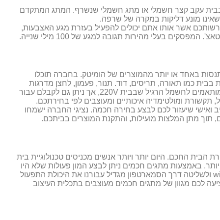
בבית עקב קצר חשמלי או מתג חשמלי שנשרף. המתג המתקדם
שאינו מונע דליקות במקרה של שרפה.
שותכם אשר אותו אתם יכולים להפעיל בעזרת מגע האצבעות,
פסקים בעלי מהירות תגובה למגע של 100 מילי שנייה.
נסות באחד או יותר מהמוצרים של הומיטק. בחברה תוכלו
בית כמו תאורה, תריסים, דוד. תנור, פעמון, לחצן מדרגות
וכדומה. המפסקים עשויים בהשראה ועיצוב של טכנולוגיית טאצ' ומותאמים לחשמל הרגיל שבבית 220V, אך ניתן גם לקבלם עבור
ן למצוא שקעי חשמל, תקשורת ומולטימדיה איכותיים ומעוצבים לפי בחירתכם.
יב ואישי שיעזור לכם לבצע בחירה חכמה. נציגי החברה ישמחו
 תוך מתן המלצות מועילות, והתקנת המוצרים בביתכם.
בית החכם. היום יותר ויותר אנשים מכניסים טכנולוגיית בית
ותר. באמצעות מתגים חכמים ניתן לבצע המון פעולות שלא היו
יכולות להיתכן באמצעות מתגים רגילים. כל חיבור שיש לרשת ה wifi ולשליטה דרך הסמארטפון מגדיל עבורנו את היכולת התפעול
ונים בבית. חברת homeetec מתקינה ומציעה לכם מגוון של מתגים חכמים מעוצבים בתכלית העיצוב