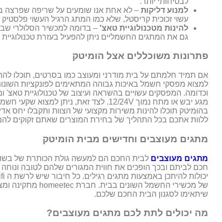
לבטיחותי יותר.
למנוע דליקות
– לא אחת אנו שומעים על שריפה שפרצה 
עשוי זכוכית קריסטל, שלא כמו המתג הרגיל העשוי פלסטיק 
להינות מטכנולוגיית טאצ'
– בדומה למכשיר הסלולרי שבר
גם את המתגים החשמליים ניתן להפעיל בעזרת טכנולוגיית טאצ'. המ
פתרונות משוכללים אצל הומיטק
אם תמיד חלמתם על בית מודרני ומעוצב כמו בסרטים, תוכלו להת
למצוא מפסקי חשמל באיכות גבוהה המתאימים לפונקציות השונות ב
מגע יבש או מתח נמוך 12/24V. לצד זאת, נית
בהומיטק תוכלו להינות משירות מקצועי של הצוות ותקבלו יחס אד
ללוות אתכם בכל התהליך של בחירת המוצרים שאתם זקוקים להם,
מתגים מעוצבים וחדישים מבית הומיטק
מתגים מעוצבים
לבית החכם הם למעשה גולת הכותרת של בשורת ה
חכם לביתם ובכך הופכים את חווית המגורים שלהם לטובה ונוחה י
של מכשירי החשמל הש
שיתאימו לסגנון הבית החכם שלכם.
מה יכולים לתת לכם מתגים מעוצבים?