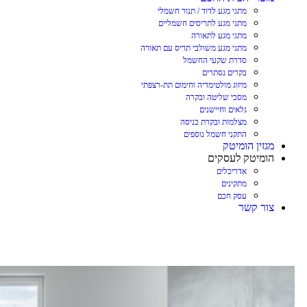
מתגי מגע לדוד / תנור חשמלי
מתגי מגע לתריסים חשמליים
מתגי מגע לתאורה
מתגי מגע משולבי תריס עם תאורה
סדרת שקעי החשמל
בקרים נסתרים
מיזוג מולטימדיה וחימום תת-רצפתי
מסכי שליטה ובקרה
גלאים וחיישנים
מצלמות ובקרת כניסה
התקני חשמל נוספים
מגזין הומיטק
הומיטק לעסקים
אדריכלים
מתקינים
עסק חכם
צור קשר