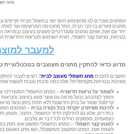
מתגי חש
המתגים מוכרים לנו מהשימוש היום יומי בחשמל הביתי וקיימים עב
מתגים פזורים ברחבי הבית, החל מהכניסה המרשימה ועד לאלה ש
יחד עם זאת, אותם מתגים סטנדרטיים פוגעים בעיצוב ובמראה הכ
בטיחות, מניעת קצר חשמלי, חווית השימוש והנראות החדשנית הנ
למעבר למוצר
מדוע כדאי להתקין מתגים מעוצבים בטכנולוגיית ט
חושבים להכניס
מתג חשמלי מעוצב לבית
? רוצים לעבור להתקד
מאיכות ובטיחות מקסימלית? אלה כמה סיבות טובות לעשות זאת:
לשמור על נראות חדשנית
– המתג החשמלי הסטנדרטי עשוי
והופך לצהבהב ובעל מראה גס אשר פוגע בעיצוב והנראות ה
קריסטל שומר על ברק וחדשנות ללא תלות בזמן ובעל מראה ע
להינות מפיתרון יוקרתי בכל נקודה בבית
– המתגים המשוכ
בחדרים, אלא גם להדלקת הדוד החשמלי, התנור, פעמון הדלת
כעמעמים, מפסקים רגילים לכל דבר או צלבים.
למנוע קצר חשמלי
– המתג החשמלי הפשוט אינו חסין בפני 
לעומת זאת, המתג המעוצב והמשוכלל, הוא מתג האטום בפנ