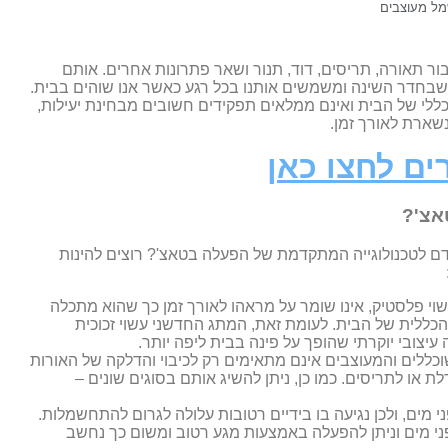
מל מעוצבים
ור תאורה, תריסים, דוד, תנור ושאר פתרונות אחרים. אותם
בחדר השינה ומשמשים אותנו בכל רגע כאשר אנו שוהים בבית.
ללי של הבית ואינם ממלאים תפקידים חשובים מבחינת יעילות,
שארת לאורך זמן.
ים לחצו כאן
אצ'?
ם לטכנולוגייה המתקדמת של הפעלה בטאצ'? רוצים להינות
 פלסטיק, אינו שומר על מראהו לאורך זמן כך שהוא מתכלה
כללית של הבית. לעומת זאת, המתג החדשני עשוי זכוכית
יצובי יוקרתי שהופך על פינה בבית ליפה יותר.
ללים והמעוצבים אינם מתאימים רק לכיבוי והדלקה של האורות
 או לתריסים. כמו כן, ניתן להשיג אותם בסוגים שונים –
מים, ולכן נגיעה בו בידיים רטובות עלולה לגרום להתחשמלות.
י מים וניתן להפעלה באמצעות מגע רטוב ומשום כך נחשב