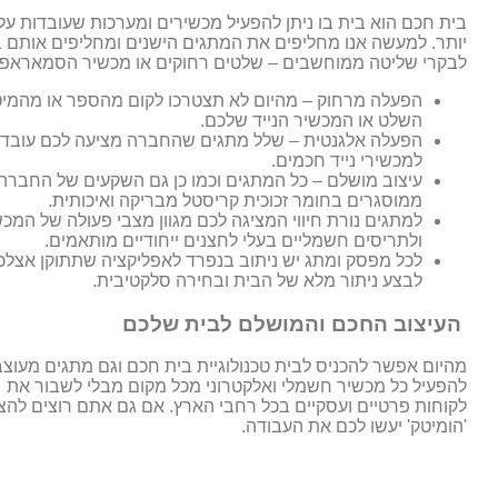
בית חכם הוא בית בו ניתן להפעיל מכשירים ומערכות שעובדות על
לבקרי שליטה ממוחשבים – שלטים רחוקים או מכשיר הסמאראפו
הפעלה מרחוק – מהיום לא תצטרכו לקום מהספר או מהמיטה
השלט או המכשיר הנייד שלכם.
הפעלה אלגנטית – שלל מתגים שהחברה מציעה לכם עובדים ע
למכשירי נייד חכמים.
עיצוב מושלם – כל המתגים וכמו כן גם השקעים של החברה 
ממוסגרים בחומר זכוכית קריסטל מבריקה ואיכותית.
למתגים נורת חיווי המציגה לכם מגוון מצבי פעולה של המכש
ולתריסים חשמליים בעלי לחצנים ייחודיים מותאמים.
לכל מפסק ומתג יש ניתוב בנפרד לאפליקציה שתתוקן אצלכ
לבצע ניתור מלא של הבית ובחירה סלקטיבית.
העיצוב החכם והמושלם לבית שלכם
מהיום אפשר להכניס לבית טכנולוגיית בית חכם וגם מתגים מעוצב
להפעיל כל מכשיר חשמלי ואלקטרוני מכל מקום מבלי לשבור א
לקוחות פרטיים ועסקיים בכל רחבי הארץ. אם גם אתם רוצים לה
'הומיטק' יעשו לכם את העבודה.