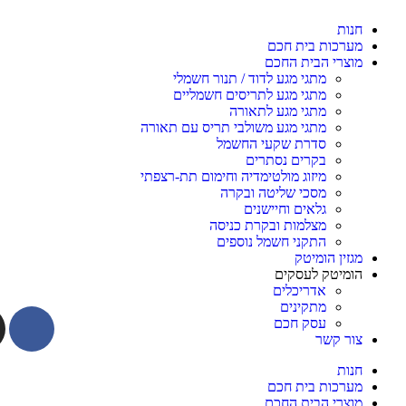
חנות
מערכות בית חכם
מוצרי הבית החכם
מתגי מגע לדוד / תנור חשמלי
מתגי מגע לתריסים חשמליים
מתגי מגע לתאורה
מתגי מגע משולבי תריס עם תאורה
סדרת שקעי החשמל
בקרים נסתרים
מיזוג מולטימדיה וחימום תת-רצפתי
מסכי שליטה ובקרה
גלאים וחיישנים
מצלמות ובקרת כניסה
התקני חשמל נוספים
מגזין הומיטק
הומיטק לעסקים
אדריכלים
מתקינים
עסק חכם
צור קשר
חנות
מערכות בית חכם
מוצרי הבית החכם