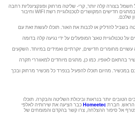
 חשמל בצורה קלה יותר, קרי- שליטה מרחוק ופונקציונליות רחבה
יותר. למעשה אנו מחליפים את המתגים הישנים ומחליפים אותם במתגים חדישים המקושרים לטכנולוגיית רשת WIFI וחיבור
ן שלכם.
 בשביל להדליק או לכבות את האור. תוכלו לעשות זאת עם
ל טכנולוגיית טאצ' המופעלים על ידי נגיעה קלה בדומה
עשויים מחומרים חדישים, יוקרתיים ואמידים במיוחד. השקעים
יר בהתאם לאופיו. כמו כן, מתגים מיוחדים למאווררי תקרה
ם במכשיר. מהיום תוכלו להפעיל בנפרד כל מכשיר מרחוק ובכך
ים הטובים יותר בנראות וביכולת השליטה והבקרה. תוכלו
ת הראש. חברת
Homeetec
כבר הציעה את שירותיה לאלפי
צטרף אל סיפור ההצלחה, צרו קשר בהקדם והמומחים של