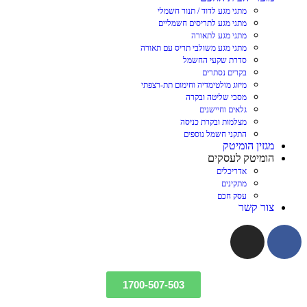
מתגי מגע לדוד / תנור חשמלי
מתגי מגע לתריסים חשמליים
מתגי מגע לתאורה
מתגי מגע משולבי תריס עם תאורה
סדרת שקעי החשמל
בקרים נסתרים
מיזוג מולטימדיה וחימום תת-רצפתי
מסכי שליטה ובקרה
גלאים וחיישנים
מצלמות ובקרת כניסה
התקני חשמל נוספים
מגזין הומיטק
הומיטק לעסקים
אדריכלים
מתקינים
עסק חכם
צור קשר
1700-507-503