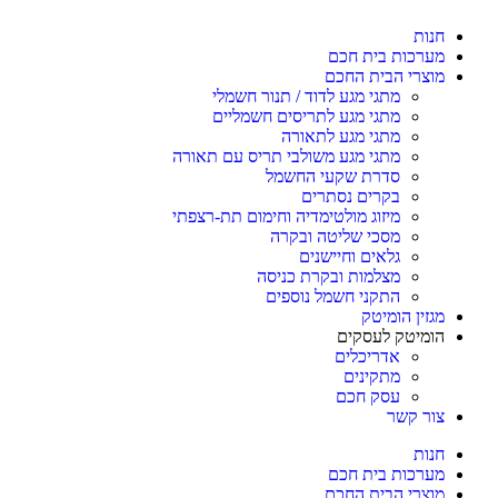
חנות
מערכות בית חכם
מוצרי הבית החכם
מתגי מגע לדוד / תנור חשמלי
מתגי מגע לתריסים חשמליים
מתגי מגע לתאורה
מתגי מגע משולבי תריס עם תאורה
סדרת שקעי החשמל
בקרים נסתרים
מיזוג מולטימדיה וחימום תת-רצפתי
מסכי שליטה ובקרה
גלאים וחיישנים
מצלמות ובקרת כניסה
התקני חשמל נוספים
מגזין הומיטק
הומיטק לעסקים
אדריכלים
מתקינים
עסק חכם
צור קשר
חנות
מערכות בית חכם
מוצרי הבית החכם