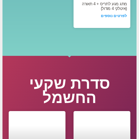
מתג מגע לתריס + 4 תאורה
(איטלקי 4 מודול)
לפרטים נוספים
סדרת שקעי
החשמל