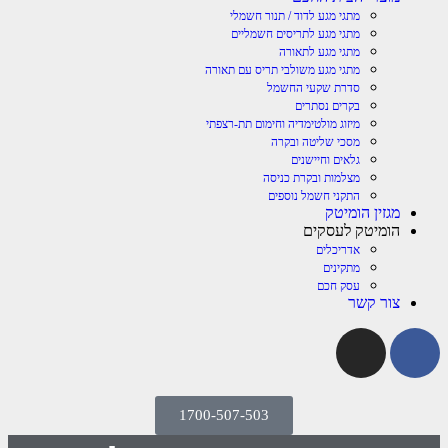
מתגי מגע לדוד / תנור חשמלי
מתגי מגע לתריסים חשמליים
מתגי מגע לתאורה
מתגי מגע משולבי תריס עם תאורה
סדרת שקעי החשמל
בקרים נסתרים
מיזוג מולטימדיה וחימום תת-רצפתי
מסכי שליטה ובקרה
גלאים וחיישנים
מצלמות ובקרת כניסה
התקני חשמל נוספים
מגזין הומיטק
הומיטק לעסקים
אדריכלים
מתקינים
עסק חכם
צור קשר
1700-507-503