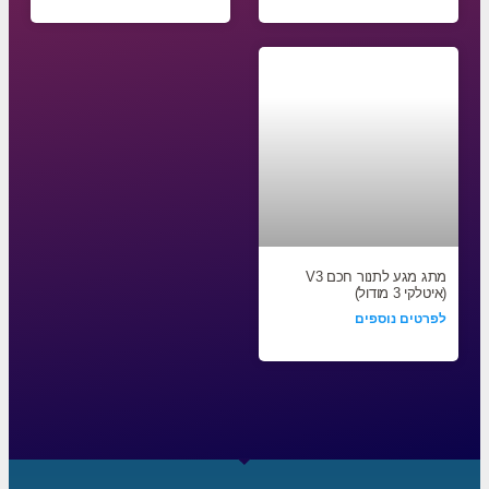
מתג מגע לתנור חכם V3
(איטלקי 3 מודול)
לפרטים נוספים