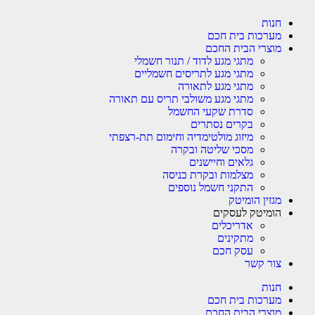
חנות
מערכות בית חכם
מוצרי הבית החכם
מתגי מגע לדוד / תנור חשמלי
מתגי מגע לתריסים חשמליים
מתגי מגע לתאורה
מתגי מגע משולבי תריס עם תאורה
סדרת שקעי החשמל
בקרים נסתרים
מיזוג מולטימדיה וחימום תת-רצפתי
מסכי שליטה ובקרה
גלאים וחיישנים
מצלמות ובקרת כניסה
התקני חשמל נוספים
מגזין הומיטק
הומיטק לעסקים
אדריכלים
מתקינים
עסק חכם
צור קשר
חנות
מערכות בית חכם
מוצרי הבית החכם