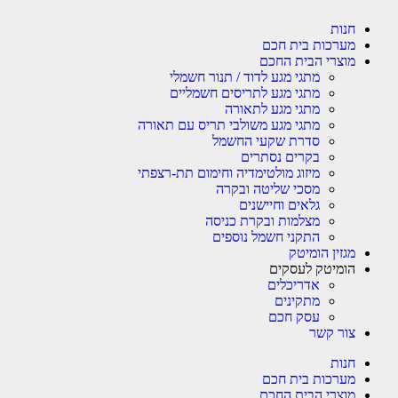
חנות
מערכות בית חכם
מוצרי הבית החכם
מתגי מגע לדוד / תנור חשמלי
מתגי מגע לתריסים חשמליים
מתגי מגע לתאורה
מתגי מגע משולבי תריס עם תאורה
סדרת שקעי החשמל
בקרים נסתרים
מיזוג מולטימדיה וחימום תת-רצפתי
מסכי שליטה ובקרה
גלאים וחיישנים
מצלמות ובקרת כניסה
התקני חשמל נוספים
מגזין הומיטק
הומיטק לעסקים
אדריכלים
מתקינים
עסק חכם
צור קשר
חנות
מערכות בית חכם
מוצרי הבית החכם