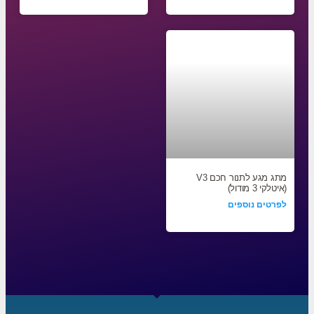
מתג מגע לתנור חכם V3
(איטלקי 3 מודול)
לפרטים נוספים