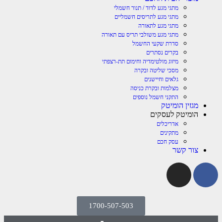
מתגי מגע לדוד / תנור חשמלי
מתגי מגע לתריסים חשמליים
מתגי מגע לתאורה
מתגי מגע משולבי תריס עם תאורה
סדרת שקעי החשמל
בקרים נסתרים
מיזוג מולטימדיה וחימום תת-רצפתי
מסכי שליטה ובקרה
גלאים וחיישנים
מצלמות ובקרת כניסה
התקני חשמל נוספים
מגזין הומיטק
הומיטק לעסקים
אדריכלים
מתקינים
עסק חכם
צור קשר
1700-507-503