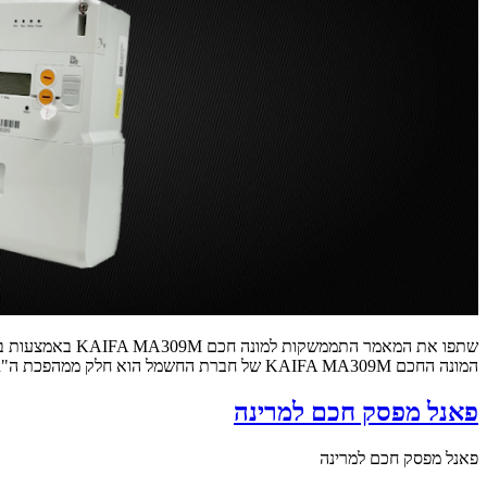
המונה החכם KAIFA MA309M של חברת החשמל הוא חלק ממהפכת ה"Grid החכם", המאפשר קריאה מרחוק של נתוני צריכת אנרגיה. כדי להפוך את המידע […]
פאנל מפסק חכם למרינה
פאנל מפסק חכם למרינה