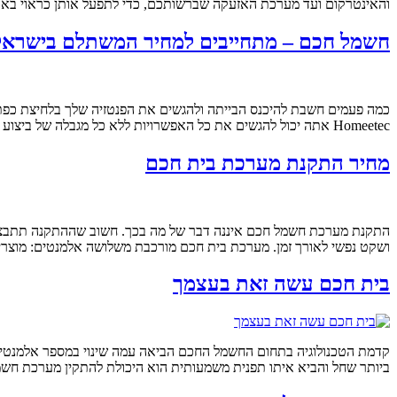
והאינטרקום ועד מערכת האזעקה שברשותכם, כדי לתפעל אותן כראוי באופן 
חשמל חכם – מתחייבים למחיר המשתלם בישראל
כמה פעמים חשבת להיכנס הבייתה ולהגשים את הפנטזיה שלך בלחיצת כפ
Homeetec אתה יכול להגשים את כל האפשרויות ללא כל מגבלה של ביצוע תרחישי חשמל חכם וזאת לפי בחירה והגדרה עצמאית באמצעות מערכת פשוטה וידידותית […]
מחיר התקנת מערכת בית חכם
התקנת מערכת חשמל חכם איננה דבר של מה בכך. חשוב שההתקנה תתבצע בצ
ושקט נפשי לאורך זמן. מערכת בית חכם מורכבת משלושה אלמנטים: מוצר
בית חכם עשה זאת בעצמך
קדמת הטכנולוגיה בתחום החשמל החכם הביאה עמה שינוי במספר אלמנטים 
ביותר שחל והביא איתו תפנית משמעותית הוא היכולת להתקין מערכת חשמל