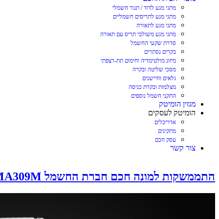
מתגי מגע לדוד / תנור חשמלי
מתגי מגע לתריסים חשמליים
מתגי מגע לתאורה
מתגי מגע משולבי תריס עם תאורה
סדרת שקעי החשמל
בקרים נסתרים
מיזוג מולטימדיה וחימום תת-רצפתי
מסכי שליטה ובקרה
גלאים וחיישנים
מצלמות ובקרת כניסה
התקני חשמל נוספים
מגזין הומיטק
הומיטק לעסקים
אדריכלים
מתקינים
עסק חכם
צור קשר
התממשקות למונה חכם חברת החשמל KAIFA MA309M באמצעות בקר הומיטק עם Modbus