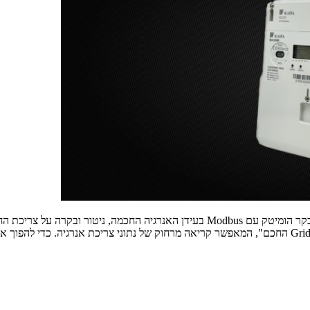
שתפו את המאמר התממשקות למונה חכם KAIFA MA309M באמצעות בקר הומיטק עם Modbus בעי