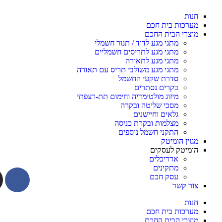
חנות
מערכות בית חכם
מוצרי הבית החכם
מתגי מגע לדוד / תנור חשמלי
מתגי מגע לתריסים חשמליים
מתגי מגע לתאורה
מתגי מגע משולבי תריס עם תאורה
סדרת שקעי החשמל
בקרים נסתרים
מיזוג מולטימדיה וחימום תת-רצפתי
מסכי שליטה ובקרה
גלאים וחיישנים
מצלמות ובקרת כניסה
התקני חשמל נוספים
מגזין הומיטק
הומיטק לעסקים
אדריכלים
מתקינים
עסק חכם
צור קשר
חנות
מערכות בית חכם
מוצרי הבית החכם