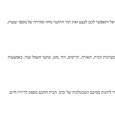
אל ותאפשר לכם לבצע זאת תוך התקנה נוחה ומהירה של מספר שעות,
וססת על תקשורת WiFi, Zigbee או Matter, ומאפשרת שליטה ובקרה על כל מערכות הבית, תאורה, תריסים, דוד, מזגן, שקעי חשמל ועוד, באמצעות
ליהנות ממיטב הטכנולוגיה של ימינו. הבית החכם מספק לדייריו חיים