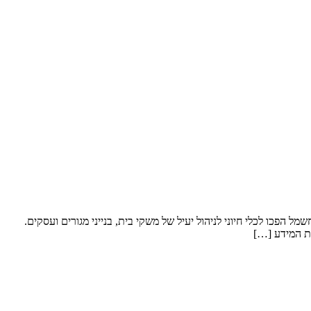
דן האנרגיה החכמה, ניטור ובקרה על צריכת החשמל הפכו לכלי חיוני לניהול יעיל של משקי בית, בנייני מגורים ועסקים.