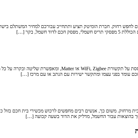
ים לחפש רחוק. חברת הומיטק תציע ותתחייב עבורכם למחיר המשתלם בישר
חשמל, בקר […]
מה זה בית חכם אלחוטי? מערכת בית חכם אלחוטית (או “טלחוטית”) מב
חכם עומד בפני עצמו ומתקשר ישירות עם הנתב או עם מרכז […]
ת מרחוק. משום כך, אנשים רבים מחפשים לרכוש מכשירי בית חכם בזול כדי 
סך בהוצאות עבור החשמל, מדליק את הדוד בשעה קבועה […]