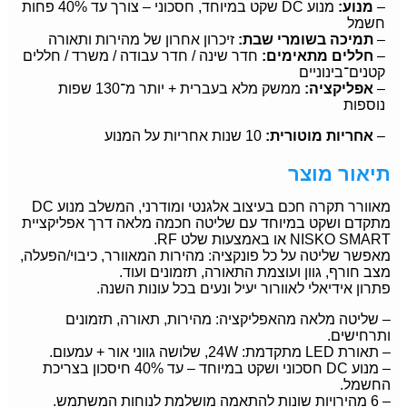
–
מנוע:
מנוע DC שקט במיוחד, חסכוני – צורך עד 40% פחות
חשמל
–
תמיכה בשומרי שבת:
זיכרון אחרון של מהירות ותאורה
–
חללים מתאימים:
חדר שינה / חדר עבודה / משרד / חללים
קטנים־בינוניים
–
אפליקציה:
ממשק מלא בעברית + יותר מ־130 שפות
נוספות
–
אחריות מוטורית:
10 שנות אחריות על המנוע
תיאור מוצר
מאוורר תקרה חכם בעיצוב אלגנטי ומודרני, המשלב מנוע DC
מתקדם ושקט במיוחד עם שליטה חכמה מלאה דרך אפליקציית
NISKO SMART או באמצעות שלט RF.
מאפשר שליטה על כל פונקציה: מהירות המאוורר, כיבוי/הפעלה,
מצב חורף, גוון ועוצמת התאורה, תזמונים ועוד.
פתרון אידיאלי לאוורור יעיל ונעים בכל עונות השנה.
– שליטה מלאה מהאפליקציה: מהירות, תאורה, תזמונים
ותרחישים.
– תאורת LED מתקדמת: 24W, שלושה גווני אור + עמעום.
– מנוע DC חסכוני ושקט במיוחד – עד 40% חיסכון בצריכת
החשמל.
– 6 מהירויות שונות להתאמה מושלמת לנוחות המשתמש.