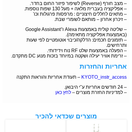
– מצב חורף (Reverse) לשיפור פיזור החום בחדר.
– אפליקציה בעברית מלאה + מעל 130 שפות נוספות.
– מתאים לחללים חיצוניים : מרפסות פרגולות וכו'
– זיכרון אחרון – מותאם לשומרי שבת.
– שליטה קולית באמצעות Alexa ו־Google Assistant
(באמצעות אפליקציה מתאימה).
– תזמונים חכמים: הדלקה/כיבוי אוטומטיים לפי שעות
ותרחישים.
– הפעלה באמצעות שלט RF נוח וידידותי.
– זרימת אוויר יעילה ושקטה במיוחד בזכות מנוע DC מתקדם.
אחריות והחזרות
KYOTO_instr_access
– תעודת אחריות והוראות התקנה
– 24 חודשים אחריות ע"י היבואן.
– למדיניות החזרת מוצרים –
לחץ כאן
מוצרים שכדאי להכיר