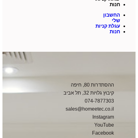
חנות
החשבון
שלי
עגלת קניות
חנות
ההסתדרות 80, חיפה
קיבוץ גלויות 32, תל אביב
074-7877303
sales@homeetec.co.il
Instagram
YouTube
Facebook