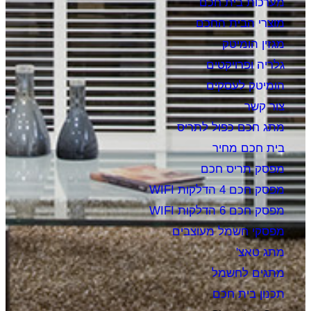
מערכות בית חכם
מוצרי הבית החכם
מגזין הומיטק
גלריה ופרויקטים
הומיטק לעסקים
צור קשר
מתג חכם כפול לתריס
בית חכם מחיר
מפסק תריס חכם
מפסק חכם 4 הדלקות WIFI
מפסק חכם 6 הדלקות WIFI
מפסקי חשמל מעוצבים
מתג טאצ'
מתגים לחשמל
תכנון בית חכם