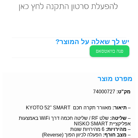
יש לך שאלה על המוצר?
פנה בוואטסאפ
מפרט מוצר
מק"ט:
74000727
–
תיאור:
מאוורר תקרה חכם KYOTO 52" SMART
–
שליטה:
שלט RF / שליטה חכמה דרך WiFi באמצעות
אפליקציית NISKO SMART
–
מהירויות:
6 מהירויות שונות
–
מצב חורף:
הפעלה לכיוון הפוך (Reverse)